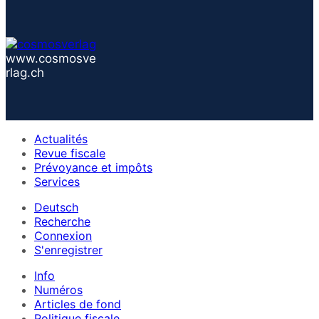
www.cosmosve
rlag.ch
Actualités
Revue fiscale
Prévoyance et impôts
Services
Deutsch
Recherche
Connexion
S'enregistrer
Info
Numéros
Articles de fond
Politique fiscale