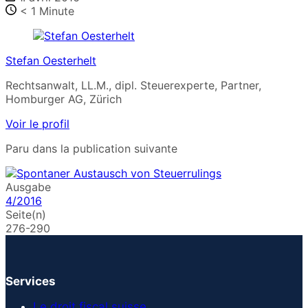
< 1
Minute
Stefan Oesterhelt
Rechtsanwalt, LL.M., dipl. Steuerexperte, Partner,
Homburger AG, Zürich
Voir le profil
Paru dans la publication suivante
Ausgabe
4/2016
Seite(n)
276-290
Services
Le droit fiscal suisse