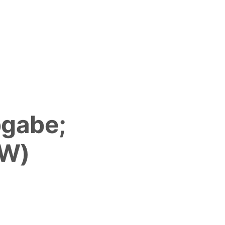
bgabe;
OW)