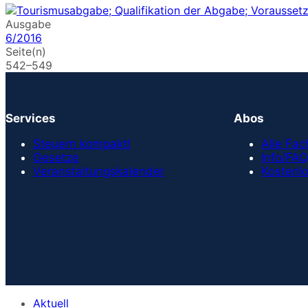
Ausgabe
6/2016
Seite(n)
542–549
Services
Abos
Steuern kompakt!
Alle Fa
Gesetze
Info/FAQ
Veranstaltungskalender
Kostenlo
Aktuell