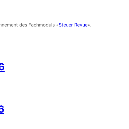
bonnement des Fachmoduls «
Steuer Revue
».
6
6