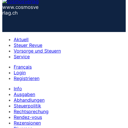
www.cosmosve
rlag.ch
Aktuell
Steuer Revue
Vorsorge und Steuern
Service
Français
Login
Registrieren
Info
Ausgaben
Abhandlungen
Steuerpolitik
Rechtsprechung
Rendez-vous
Rezensionen