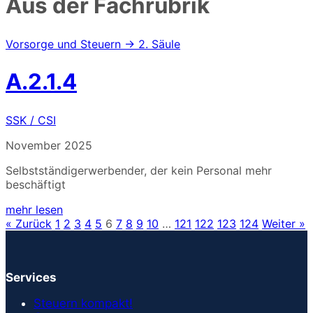
Aus der Fachrubrik
Vorsorge und Steuern → 2. Säule
A.2.1.4
SSK / CSI
November 2025
Selbstständigerwerbender, der kein Personal mehr
beschäftigt
mehr lesen
« Zurück
1
2
3
4
5
6
7
8
9
10
…
121
122
123
124
Weiter »
Services
Steuern kompakt!