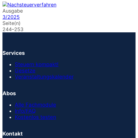
Ausgabe
3/2025
Seite(n)
244–253
Services
Steuern kompakt!
Gesetze
Veranstaltungskalender
Abos
Alle Fachmodule
Info/FAQ
Kostenlos testen
Kontakt