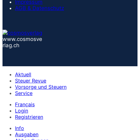
Impressum
AGB & Datenschutz
www.cosmosve
rlag.ch
Aktuell
Steuer Revue
Vorsorge und Steuern
Service
Français
Login
Registrieren
Info
Ausgaben