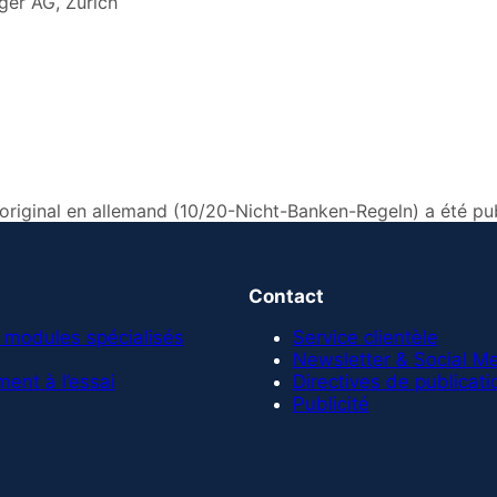
ger AG, Zürich
e original en allemand (10/20-Nicht-Banken-Regeln) a été p
Contact
 modules spécialisés
Service clientèle
Newsletter & Social M
ent à l’essai
Directives de publicati
Publicité