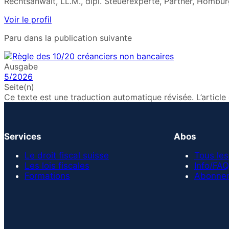
Rechtsanwalt, LL.M., dipl. Steuerexperte, Partner, Hombur
Voir le profil
Paru dans la publication suivante
Ausgabe
5/2026
Seite(n)
Ce texte est une traduction automatique révisée. L’articl
Services
Abos
Le droit fiscal suisse
Tous les
Les lois fiscales
Info/FAQ
Formations
Abonnem