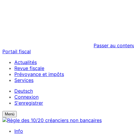
Passer au conten
Portail fiscal
Actualités
Revue fiscale
Prévoyance et impôts
Services
Deutsch
Connexion
S'enregistrer
Suchformular
Afficher
Menü
ein/ausblenden
le
formulaire
Info
de