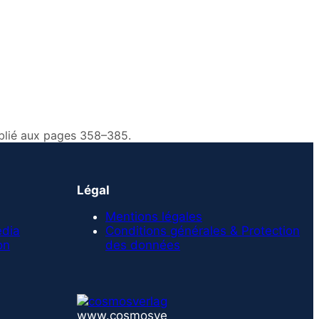
ublié aux pages 358–385.
Légal
Mentions légales
edia
Conditions générales & Protection
on
des données
www.cosmosve