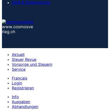
AGB & Datenschutz
www.cosmosve
rlag.ch
Aktuell
Steuer Revue
Vorsorge und Steuern
Service
Français
Login
Registrieren
Info
Ausgaben
Abhandlungen