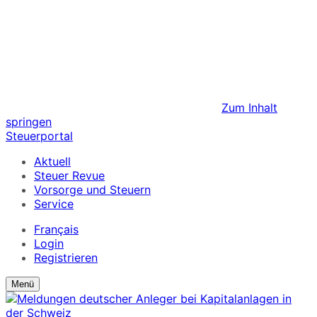
Zum Inhalt
springen
Steuerportal
Aktuell
Steuer Revue
Vorsorge und Steuern
Service
Français
Login
Registrieren
Suchformular
Suchformular
Menü
ein/ausblenden
anzeigen