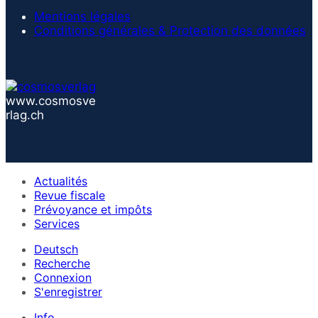
Mentions légales
Conditions générales & Protection des données
www.cosmosve
rlag.ch
Actualités
Revue fiscale
Prévoyance et impôts
Services
Deutsch
Recherche
Connexion
S'enregistrer
Info