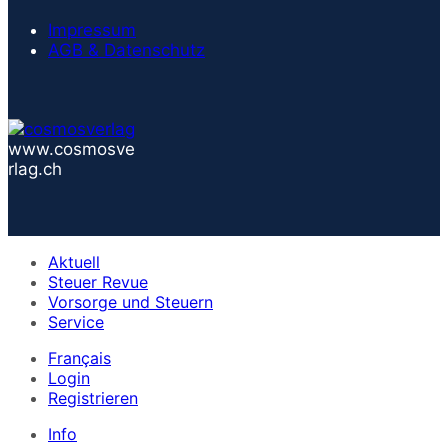
Impressum
AGB & Datenschutz
www.cosmosve
rlag.ch
Aktuell
Steuer Revue
Vorsorge und Steuern
Service
Français
Login
Registrieren
Info