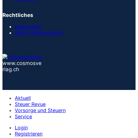
Rechtliches
Impressum
AGB & Datenschutz
www.cosmosve
rlag.ch
Aktuell
Steuer Revue
Vorsorge und Steuern
Service
Login
Registrieren