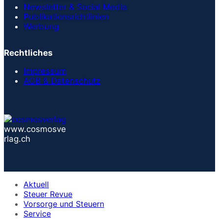
Newsletter & Social Media
Publikationsrichtlinien
Werbung
Rechtliches
Impressum
AGB & Datenschutz
www.cosmosve
rlag.ch
Aktuell
Steuer Revue
Vorsorge und Steuern
Service