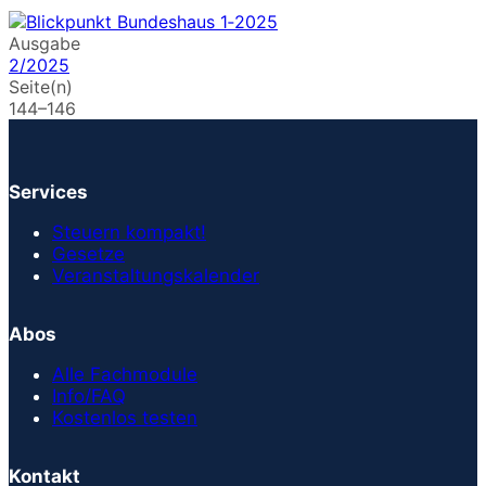
Ausgabe
2/2025
Seite(n)
144–146
Services
Steuern kompakt!
Gesetze
Veranstaltungskalender
Abos
Alle Fachmodule
Info/FAQ
Kostenlos testen
Kontakt