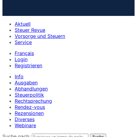
Aktuell
Steuer Revue
Vorsorge und Steuern
Service
Français
Login
Registrieren
Info
Ausgaben
Abhandlungen
Steuerpolitik
Rechtsprechung
Rendez-vous
Rezensionen
Diverses
Webinare
Suche nach: