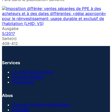
Ausgabe
5/2017
Seite(n)
408-412
Services
Le droit fiscal suisse
Les lois fiscales
Formations
Abos
Tous les modules spécialisés
Info/FAQ