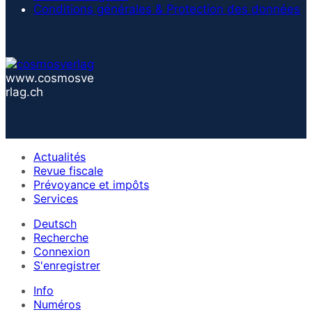
Conditions générales & Protection des données
www.cosmosve
rlag.ch
Actualités
Revue fiscale
Prévoyance et impôts
Services
Deutsch
Recherche
Connexion
S'enregistrer
Info
Numéros