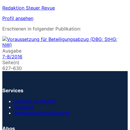
Redaktion Steuer Revue
Profil ansehen
Erschienen in folgender Publikation:
Ausgabe
7-8/2016
Seite(n)
627–630
Services
Steuern kompakt!
Gesetze
Veranstaltungskalender
Abos