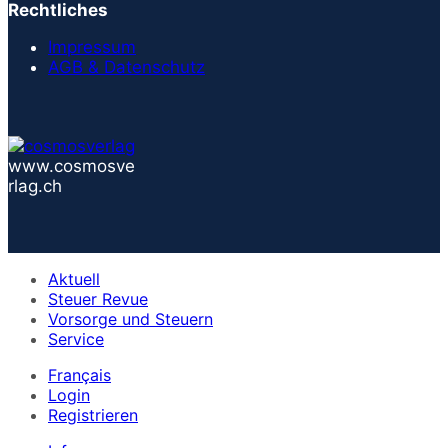
Rechtliches
Impressum
AGB & Datenschutz
www.cosmosve
rlag.ch
Aktuell
Steuer Revue
Vorsorge und Steuern
Service
Français
Login
Registrieren