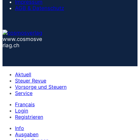
Impressum
AGB & Datenschutz
www.cosmosve
rlag.ch
Aktuell
Steuer Revue
Vorsorge und Steuern
Service
Français
Login
Registrieren
Info
Ausgaben