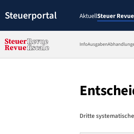
Zum
Inhalt
Steuerportal
Aktuell
Steuer Revue
springen
Info
Ausgaben
Abhandlung
Entschei
Dritte systematisch