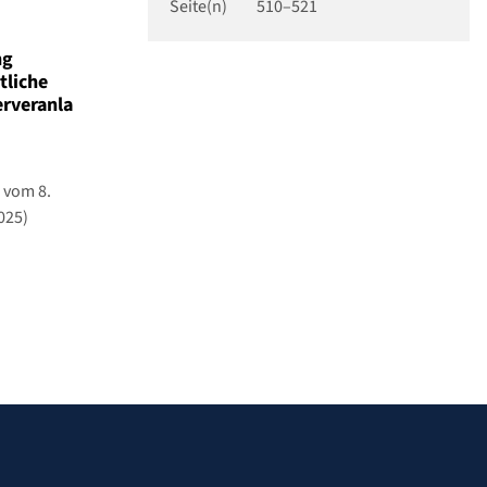
Seite(n)
510–521
ng
tliche
rveranla
 vom 8.
025)