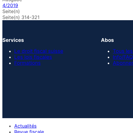
4/2019
Seite(n)
Seite(n) 314-321
Services
Abos
Le droit fiscal suisse
Tous les
Les lois fiscales
Info/FAQ
Formations
Abonnem
Actualités
Revue fiscale