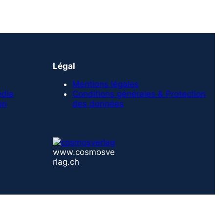
Légal
Mentions légales
edia
Conditions générales & Protection
on
des données
www.cosmosve
rlag.ch