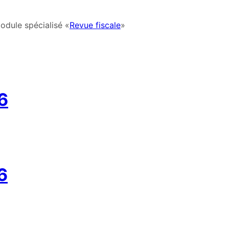
odule spécialisé «
Revue fiscale
»
6
6