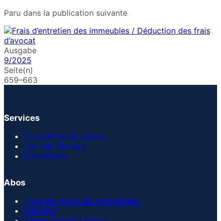
Paru dans la publication suivante
Ausgabe
9/2025
Seite(n)
659–663
Services
Le droit fiscal suisse
Les lois fiscales
Formations
Abos
Tous les modules spécialisés
Info/FAQ
Abonnement à l’essai