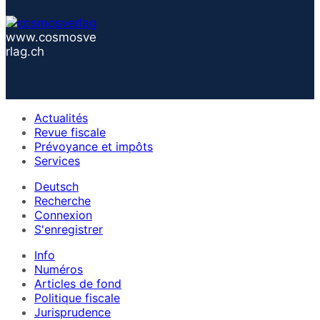
www.cosmosve
rlag.ch
Actualités
Revue fiscale
Prévoyance et impôts
Services
Deutsch
Recherche
Connexion
S'enregistrer
Info
Numéros
Articles de fond
Politique fiscale
Jurisprudence