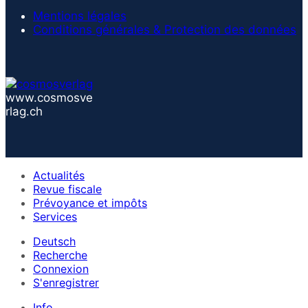
Mentions légales
Conditions générales & Protection des données
www.cosmosve
rlag.ch
Actualités
Revue fiscale
Prévoyance et impôts
Services
Deutsch
Recherche
Connexion
S'enregistrer
Info