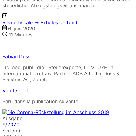
steuerlicher Abzugsfähigkeit auseinander.
Revue fiscale → Articles de fond
6. juin 2020
11
Minutes
Fabian Duss
Lic. oec. publ., dipl. Steuerexperte, LL.M. UZH in
International Tax Law, Partner ADB Altorfer Duss &
Beilstein AG, Zürich
Voir le profil
Paru dans la publication suivante
Ausgabe
6/2020
Seite(n)