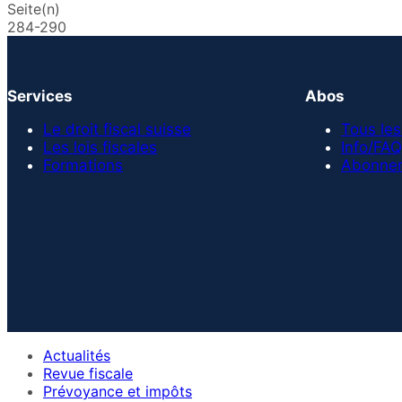
Seite(n)
284-290
Services
Abos
Le droit fiscal suisse
Tous les
Les lois fiscales
Info/FAQ
Formations
Abonnem
Actualités
Revue fiscale
Prévoyance et impôts