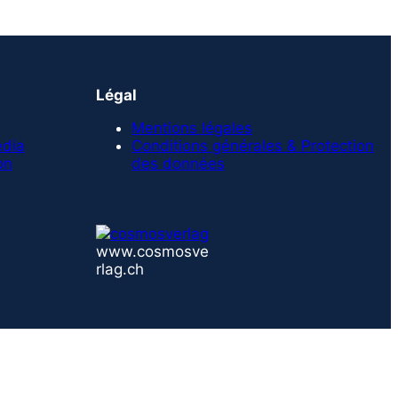
Légal
Mentions légales
edia
Conditions générales & Protection
on
des données
www.cosmosve
rlag.ch