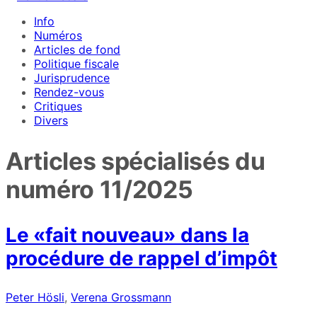
Info
Numéros
Articles de fond
Politique fiscale
Jurisprudence
Rendez-vous
Critiques
Divers
Articles spécialisés du
numéro
11/2025
Le «fait nouveau» dans la
procédure de rappel d’impôt
Peter Hösli
,
Verena Grossmann