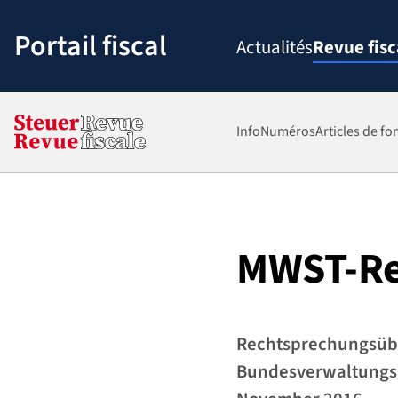
Passer
au
Portail fiscal
Actualités
Revue fisc
contenu
Info
Numéros
Articles de fo
MWST-Re
Rechtsprechungsübe
Bundesverwaltungsg