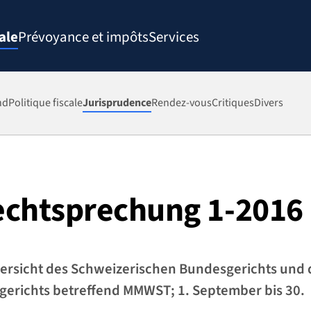
ale
Prévoyance et impôts
Services
nd
Politique fiscale
Jurisprudence
Rendez-vous
Critiques
Divers
chtsprechung 1-2016
rsicht des Schweizerischen Bundesgerichts und 
erichts betreffend MMWST; 1. September bis 30.