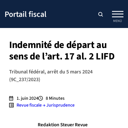
Passer
au
Portail fiscal
contenu
MENÜ
Indemnité de départ au
sens de l’art. 17 al. 2 LIFD
Tribunal fédéral, arrêt du 5 mars 2024
(9C_237/2023)
1. juin 2024
8
Minutes
Revue fiscale → Jurisprudence
Redaktion Steuer Revue