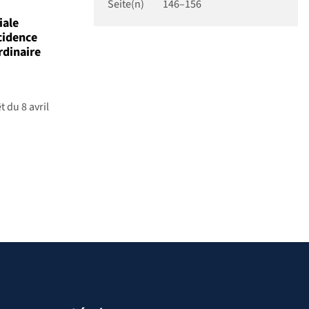
Seite(n)
146–156
iale
cidence
rdinaire
t du 8 avril