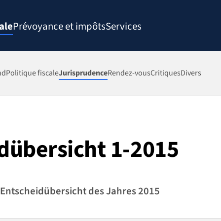
ale
Prévoyance et impôts
Services
nd
Politique fiscale
Jurisprudence
Rendez-vous
Critiques
Divers
dübersicht 1-2015
 Entscheidübersicht des Jahres 2015