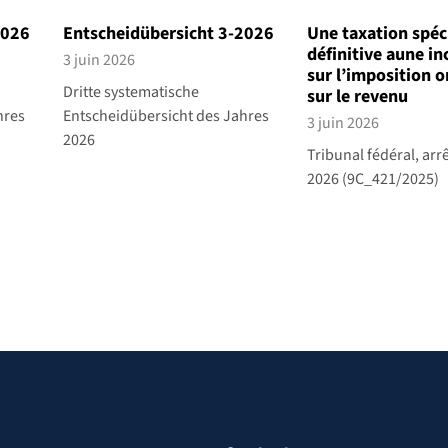
2026
Entscheidübersicht 3-2026
Une taxation spéc
définitive aune in
3 juin 2026
sur l’imposition o
Dritte systematische
sur le revenu
hres
Entscheidübersicht des Jahres
3 juin 2026
2026
Tribunal fédéral, arrê
2026 (9C_421/2025)