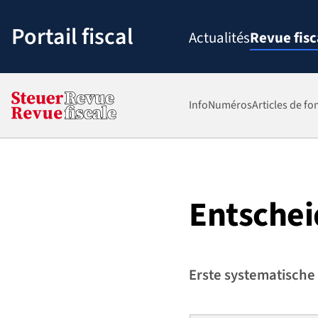
Passer
au
Portail fiscal
Actualités
Revue fisc
contenu
Info
Numéros
Articles de fo
Entschei
Erste systematische