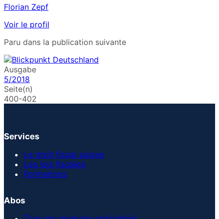
Florian Zepf
Voir le profil
Paru dans la publication suivante
Ausgabe
5/2018
Seite(n)
400-402
Services
Le droit fiscal suisse
Les lois fiscales
Formations
Abos
Tous les modules spécialisés