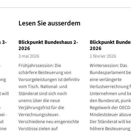
Lesen Sie ausserdem
 3-
Blickpunkt Bundeshaus 2-
Blickpunkt Bunde
2026
2026
3 mai 2026
1 février 2026
­
Frühjahrssession: Die
Wintersession: Das
schärfere Besteuerung von
Bundesparlament bes
gung
Vorsorgeleistungen ist definitiv
eine verlängerte
vom Tisch. National- und
Verlustverrechnung 
 will
Ständerat sind sich noch
Unternehmen und be
uneins über die neue
den Bundesrat, punk
e
Verjährungsfrist für die
Regelwerk der OECD
ei ­
Verrechnungssteuer.
Mindeststeuer abzu
nd
Verschiedene neu eingereichte
Der Ständerat will ke
eine
Vorstösse zielen auf
höhere Besteuerung