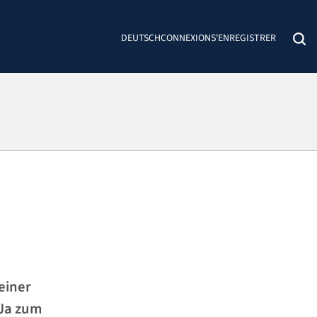
DEUTSCH
CONNEXION
S'ENREGISTRER
7
einer
«Ja zum