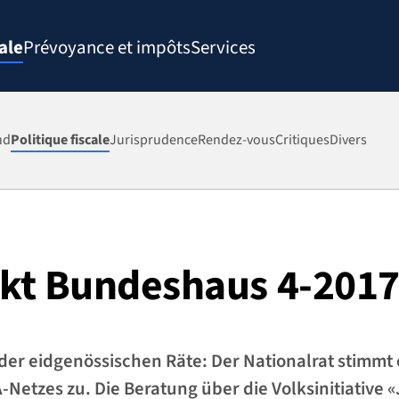
ale
Prévoyance et impôts
Services
nd
Politique fiscale
Jurisprudence
Rendez-vous
Critiques
Divers
kt Bundeshaus 4-201
der eidgenössischen Räte: Der Nationalrat stimmt 
Netzes zu. Die Beratung über die Volksinitiative 