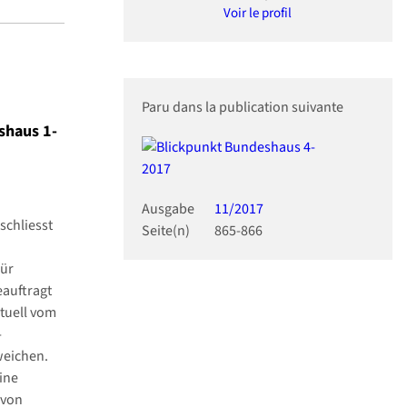
Voir le profil
Paru dans la publication suivante
shaus 1-
Ausgabe
11/2017
chliesst
Seite(n)
865-866
für
auftragt
tuell vom
-
weichen.
ine
 von