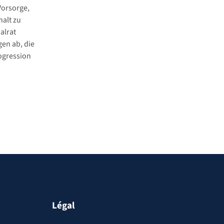
Vorsorge,
alt zu
alrat
gen ab, die
rogression
Légal