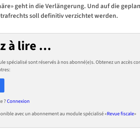
häre» geht in die Verlängerung. Und auf die gepla
trafrechts soll definitiv verzichtet werden.
 à lire …
le spécialisé sont réservés à nos abonné(e)s. Obtenez un accès co
utres:
te ?
Connexion
isponible avec un abonnement au module spécialisé «
Revue fiscale
»