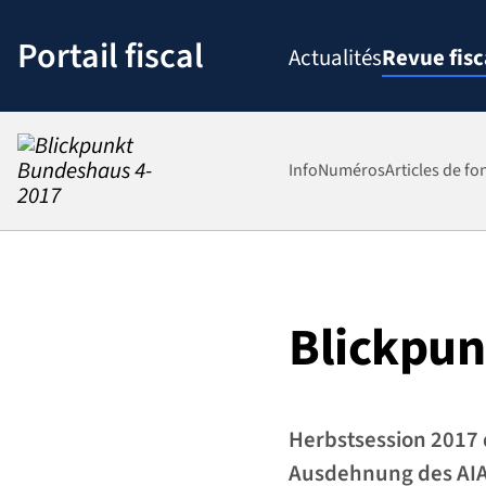
Passer
au
Portail fiscal
Actualités
Revue fisc
contenu
Info
Numéros
Articles de fo
Blickpun
Herbstsession 2017 
Ausdehnung des AIA-