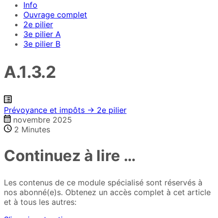
Info
de
Ouvrage complet
recherche
2e pilier
3e pilier A
3e pilier B
A.1.3.2
Prévoyance et impôts → 2e pilier
novembre 2025
2
Minutes
Continuez à lire …
Les contenus de ce module spécialisé sont réservés à
nos abonné(e)s. Obtenez un accès complet à cet article
et à tous les autres: