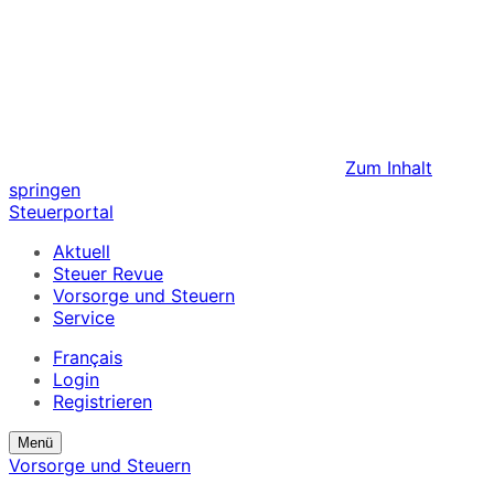
Zum Inhalt
springen
Steuerportal
Aktuell
Steuer Revue
Vorsorge und Steuern
Service
Français
Login
Registrieren
Suchformular
Suchformular
Menü
ein/ausblenden
anzeigen
Vorsorge und Steuern