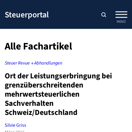
Zum
Inhalt
Steuerportal
springen
MENÜ
Alle Fachartikel
Steuer Revue → Abhandlungen
Ort der Leistungserbringung bei
grenzüberschreitenden
mehrwertsteuerlichen
Sachverhalten
Schweiz/Deutschland
Silvie Griss