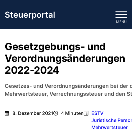
Zum
Inhalt
Steuerportal
springen
MENÜ
Gesetzgebungs- und
Verordnungsänderungen
2022-2024
Gesetzes- und Verordnungsänderungen bei der d
Mehrwertsteuer, Verrechnungssteuer und den S
8. Dezember 2021
4
Minuten
ESTV
Juristische Perso
Mehrwertsteuer