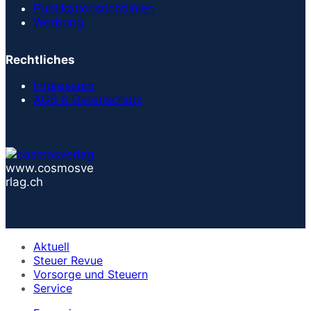
Publikationsrichtlinien
Werbung
Rechtliches
Impressum
AGB & Datenschutz
www.cosmosve
rlag.ch
Aktuell
Steuer Revue
Vorsorge und Steuern
Service