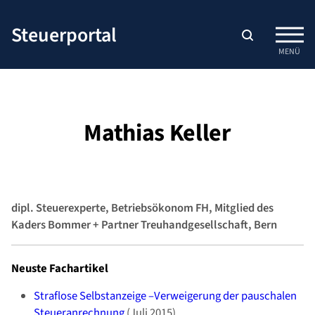
Zum
Inhalt
Steuerportal
springen
MENÜ
Mathias Keller
dipl. Steuerexperte, Betriebsökonom FH, Mitglied des
Kaders Bommer + Partner Treuhandgesellschaft, Bern
Neuste Fachartikel
Straflose Selbstanzeige –Verweigerung der pauschalen
Steueranrechnung
(Juli 2015)