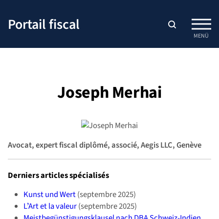
Passer
au
Portail fiscal
contenu
MENÜ
Joseph Merhai
Avocat, expert fiscal diplômé, associé, Aegis LLC, Genève
Derniers articles spécialisés
Kunst und Wert
(septembre 2025)
LʼArt et la valeur
(septembre 2025)
Meistbegünstigungsklausel nach DBA Schweiz-Indien