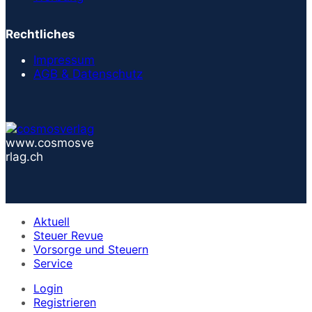
Rechtliches
Impressum
AGB & Datenschutz
www.cosmosve
rlag.ch
Aktuell
Steuer Revue
Vorsorge und Steuern
Service
Login
Registrieren