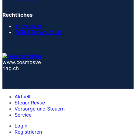
Rechtliches
Impressum
AGB & Datenschutz
www.cosmosve
rlag.ch
Aktuell
Steuer Revue
Vorsorge und Steuern
Service
Login
Registrieren