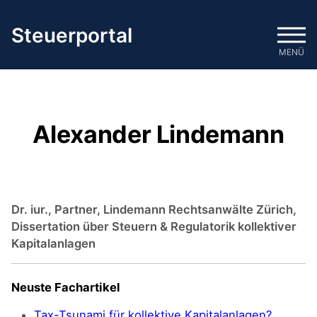
Zum
Inhalt
Steuerportal
springen
MENÜ
Alexander Lindemann
Dr. iur., Partner, Lindemann Rechtsanwälte Zürich,
Dissertation über Steuern & Regulatorik kollektiver
Kapitalanlagen
Neuste Fachartikel
Tax-Tsunami für kollektive Kapitalanlagen?