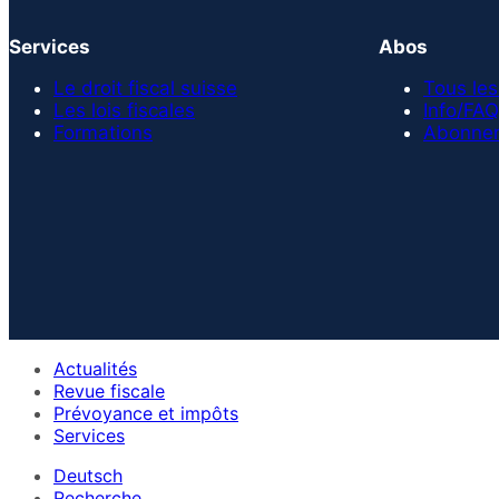
Services
Abos
Le droit fiscal suisse
Tous les
Les lois fiscales
Info/FAQ
Formations
Abonnem
Actualités
Revue fiscale
Prévoyance et impôts
Services
Deutsch
Recherche