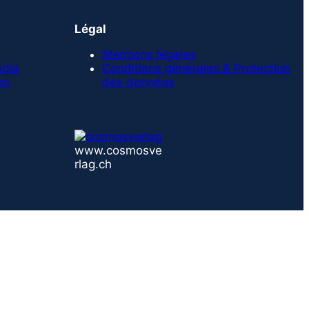
Légal
Mentions légales
edia
Conditions générales & Protection
on
des données
www.cosmosve
rlag.ch