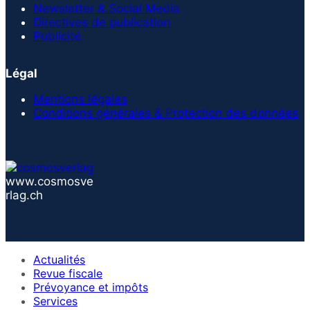
Newsletter & Social Media
Directives de publication
Publicité
Légal
Mentions légales
Conditions générales & Protection des données
www.cosmosve
rlag.ch
Actualités
Revue fiscale
Prévoyance et impôts
Services