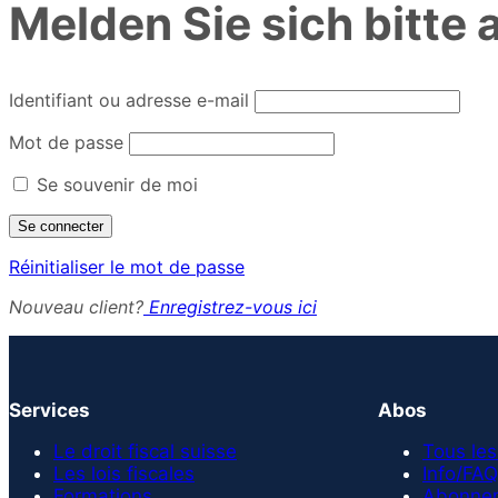
Melden Sie sich bitte 
Identifiant ou adresse e-mail
Mot de passe
Se souvenir de moi
Réinitialiser le mot de passe
Nouveau client?
Enregistrez-vous ici
Services
Abos
Le droit fiscal suisse
Tous les
Les lois fiscales
Info/FAQ
Formations
Abonnem