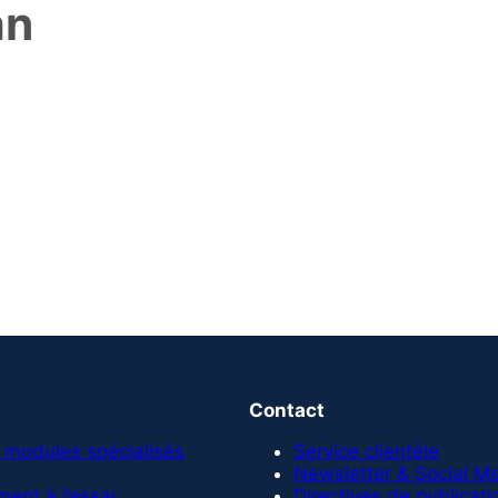
an
Contact
 modules spécialisés
Service clientèle
Newsletter & Social M
ent à l’essai
Directives de publicati