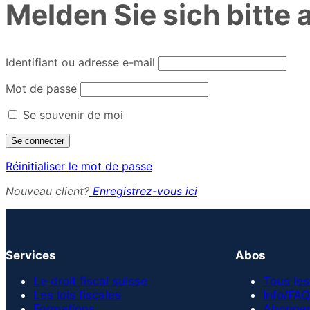
Melden Sie sich bitte 
Identifiant ou adresse e-mail
Mot de passe
Se souvenir de moi
Réinitialiser le mot de passe
Nouveau client?
Enregistrez-vous ici
Services
Abos
Le droit fiscal suisse
Tous les
Les lois fiscales
Info/FAQ
Formations
Abonnem