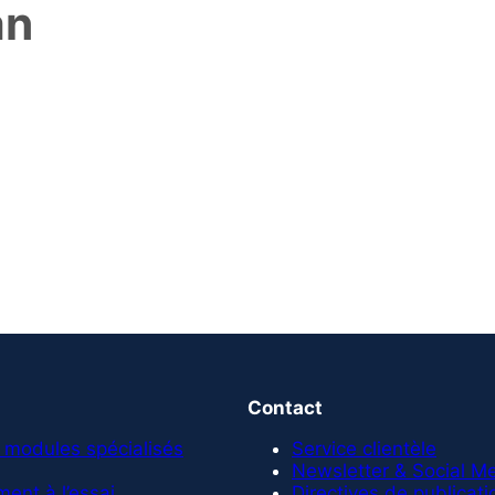
an
Contact
 modules spécialisés
Service clientèle
Newsletter & Social M
ent à l’essai
Directives de publicati