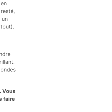
 en
 resté,
 un
tout).
endre
illant.
mondes
. Vous
 faire