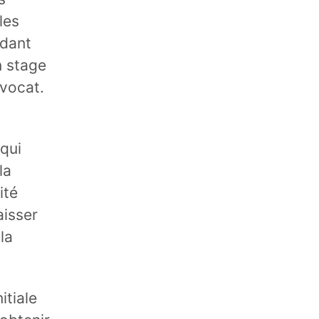
les
ndant
n stage
avocat.
 qui
la
ité
aisser
la
itiale