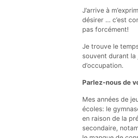
J’arrive à m’expri
désirer … c’est c
pas forcément!
Je trouve le temps
souvent durant la
d’occupation.
Parlez-nous de v
Mes années de jeu
écoles: le gymnas
en raison de la pr
secondaire, nota
le manque de conn