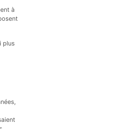
vent à
mposent
i plus
nnées,
aient
s