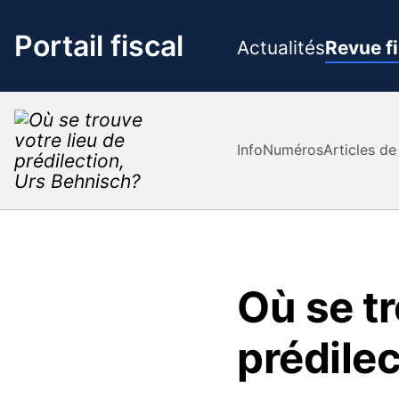
Passer
au
Portail fiscal
Actualités
Revue f
contenu
Info
Numéros
Articles de
Où se tr
prédile