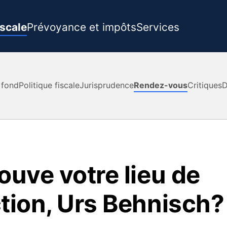
iscale
Prévoyance et impôts
Services
 fond
Politique fiscale
Jurisprudence
Rendez-vous
Critiques
D
ouve votre lieu de
ction, Urs Behnisch?