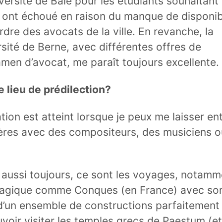
iversité de Bâle pour les étudiants souhaitant
t ont échoué en raison du manque de disponibi
Ordre des avocats de la ville. En revanche, la
ersité de Berne, avec différentes offres de
amen d’avocat, me paraît toujours excellente.
e lieu de prédilection?
tion est atteint lorsque je peux me laisser en
ères avec des compositeurs, des musiciens o
aussi toujours, ce sont les voyages, notamm
magique comme Conques (en France) avec son
d’un ensemble de constructions parfaitement
voir visiter les temples grecs de Paestum (et