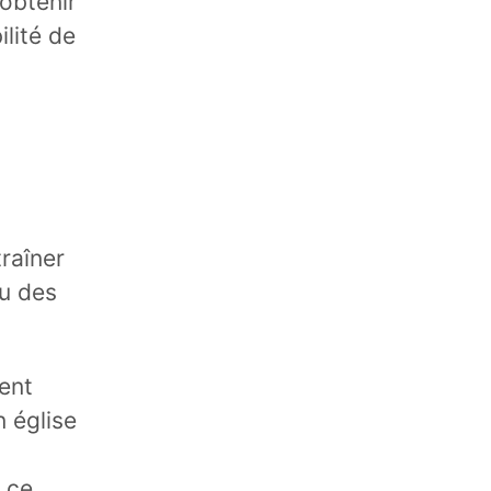
 obtenir
lité de
traîner
u des
ent
 église
 ce,