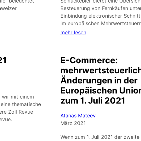
ller beleuchtet
Schluckebier bietet eine Übersich
hweizer
Besteuerung von Fernkäufen unte
Einbindung elektronischer Schnitt
im europäischen Mehrwertsteuerr
mehr lesen
21
E-Commerce:
mehrwertsteuerlic
Änderungen in der
Europäischen Unio
 wir mit einem
zum 1. Juli 2021
 eine thematische
ere Zoll Revue
Atanas Mateev
evue.
März 2021
Wenn zum 1. Juli 2021 der zweite 