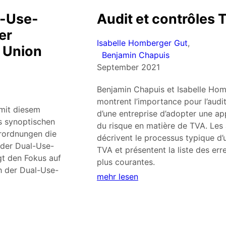
l-Use-
Audit et contrôles 
er
Isabelle Homberger Gut
,
 Union
Benjamin Chapuis
September 2021
Benjamin Chapuis et Isabelle Ho
montrent l’importance pour l’audi
 mit diesem
d’une entreprise d’adopter une a
s synoptischen
du risque en matière de TVA. Les
rordnungen die
décrivent le processus typique d’
 der Dual-Use-
TVA et présentent la liste des erre
gt den Fokus auf
plus courantes.
 der Dual-Use-
mehr lesen