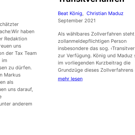
Beat König
,
Christian Maduz
September 2021
chätzter
Sache:Wir haben
Als wählbares Zollverfahren steht
r Redaktion
zollanmeldepflichtigen Person
freuen uns
insbesondere das sog. ‹Transitver
on der Tax Team
zur Verfügung. König und Maduz s
d im
im vorliegenden Kurzbeitrag die
en zu dürfen.
Grundzüge dieses Zollverfahrens 
en Markus
mehr lesen
en als
en uns darauf,
e
 unter anderem