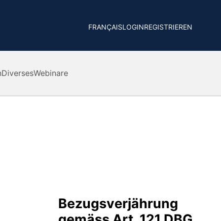
FRANÇAIS
LOGIN
REGISTRIEREN
n
Diverses
Webinare
Bezugsverjährung
gemäss Art. 121 DBG