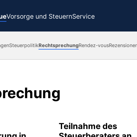
ue
Vorsorge und Steuern
Service
ngen
Steuerpolitik
Rechtsprechung
Rendez-vous
Rezensione
prechung
Teilnahme des
ung in
Steuerberaters an