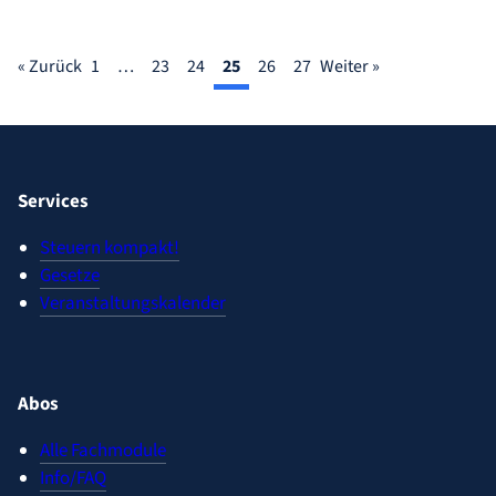
« Zurück
1
…
23
24
25
26
27
Weiter »
Services
Steuern kompakt!
Gesetze
Veranstaltungskalender
Abos
Alle Fachmodule
Info/FAQ