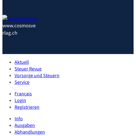
www.cosmosve
rlag.ch
Aktuell
Steuer Revue
Vorsorge und Steuern
Service
Français
Login
Registrieren
Info
Ausgaben
Abhandlungen