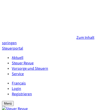
Zum Inhalt
springen
Steuerportal
Aktuell
Steuer Revue
Vorsorge und Steuern
Service
Français
Login
Registrieren
Suchformular
Suchformular
Menü
ein/ausblenden
anzeigen