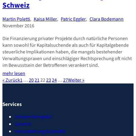
Schweiz
Martin Poletti
,
Kaisa Miller
,
Patric Eggler
,
Clara Bodemann
November 2016
Die Finanzierung privater Projekte durch natürliche Personen
kann sowohl für Kapitalsuchende als auch für Kapitalgebende
steuerliche Implikationen haben, die mangels bestehender
Verwaltungspraxen und einschlägiger Rechtsprechung oft nicht
im Bewusstsein der Betroffenen verankert sind.
mehr lesen
« Zurück
1
…
20
21
22
23
24
…
27
Weiter »
Services
Steuern kompakt!
Gesetze
Veranstaltungskalender